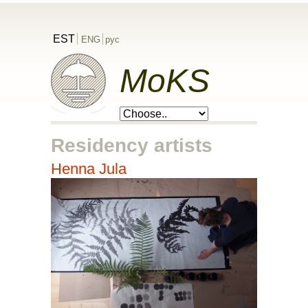
EST
ENG
рус
MoKS
Residency artists
Henna Jula