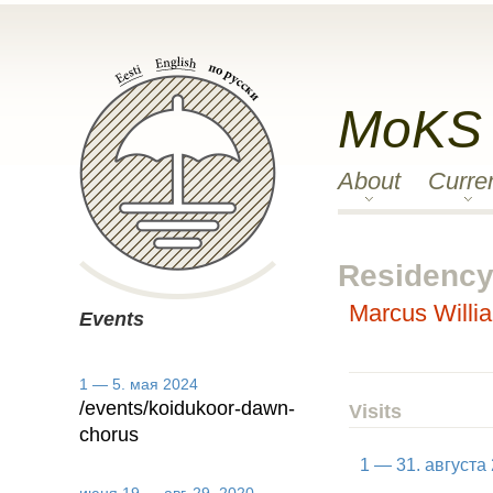
MoKS
About
Curre
Residency 
Marcus Willi
Events
1 — 5. мая 2024
/events/koidukoor-dawn-
Visits
chorus
1 — 31. августа