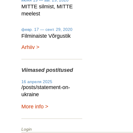
июня 19 — авг. 29, 2020
MITTE silmist, MITTE
meelest
февр. 17 — сент. 29, 2020
Filminaiste Võrgustik
Arhiiv >
Viimased postitused
16 апреля 2025
/posts/statement-on-
ukraine
More info >
Login