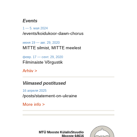
Events
1 — 5. мая 2024
/events/koidukoor-dawn-chorus
июня 19 — авг. 29, 2020
MITTE silmist, MITTE meelest
февр. 17 — сент. 29, 2020
Filminaiste Võrgustik
Arhiiv >
Viimased postitused
16 апреля 2025
/posts/statement-on-ukraine
More info >
MTÜ Mooste KülalisStuudio
Mooste 64616