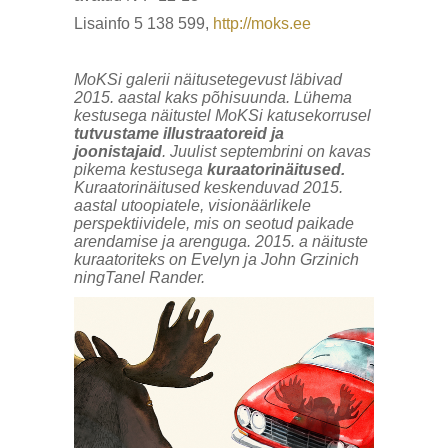
Lisainfo 5 138 599,
http://moks.ee
MoKSi galerii näitusetegevust läbivad
2015. aastal kaks põhisuunda. Lühema
kestusega näitustel MoKSi katusekorrusel
tutvustame illustraatoreid ja
joonistajaid
. Juulist septembrini on kavas
pikema kestusega
kuraatorinäitused.
Kuraatorinäitused
keskenduvad 2015.
aastal utoopiatele, visionäärlikele
perspektiividele, mis on seotud paikade
arendamise ja arenguga. 2015. a näituste
kuraatoriteks on Evelyn ja John Grzinich
ningTanel Rander.