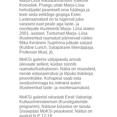
Marja-Liisa vokaalansamblis Vaikuse
Koosolek. Praegu uitab Marja-Liisa
heliväljadel peamiselt oma häälega ja
teeb seda eelkõige grupiga Eeter.
Lasteraamatuid on ta lugenud juba
varasest east peale aga laste- ja
noortejutte illustreerib Marja- Liisa alates
2001. aastast. Tuntumad Marja- Liisa
illustreeritud raamatud pärinevad näites
Mika Keräneni Supilinna juttude sarjast
(Kuldne Lurich, Salapärane lillenäppaja,
Professor Must, jt).
MoKSi galeriis väljapandu annab
ülevaate sellest, kuidas sünnib
raamatuillustratsioon. Näha on visandeid,
nende edasiarendusi ja lõpuks trükikoja
proovitrükke. Kohapeal saab osta
soodushinnaga ka mitmeid autori
illustreeritud laste- ja noorteraamatuid.
MoKSi galeriid rahastab Eesti Vabariigi
Kultuuriministeerium (Kunstigaleriide
programm). Näituse külastus on tasuta.
Sissepääs MoKSi peauksest. Näitus on
avatud N-P 12-18