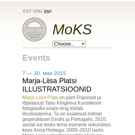
рус
EST
ENG
MoKS
Events
7 — 30. мая 2015
Marja-Liisa Platsi
ILLUSTRATSIOONID
Marja-Liisa Plats
on pärit Räpinast ja
lõpetanud Tartu Kõrgema Kunstikooli
fotograafia eriala ning töötab
illustraatorina. Ta on osalenud mitmel
grupinäitusel Eestis ja Portugalis. 2010.
aastal sai teoks tema esimene isikunäitus
koos Anna Hintsiga. 2008–2010 laulis