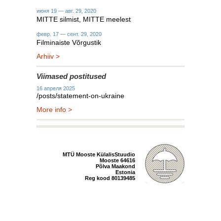
июня 19 — авг. 29, 2020
MITTE silmist, MITTE meelest
февр. 17 — сент. 29, 2020
Filminaiste Võrgustik
Arhiiv >
Viimased postitused
16 апреля 2025
/posts/statement-on-ukraine
More info >
MTÜ Mooste KülalisStuudio
Mooste 64616
Põlva Maakond
Estonia
Reg kood 80139485