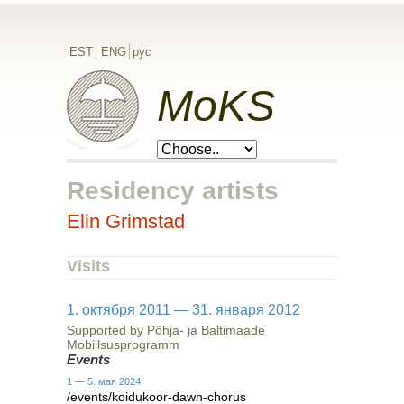
EST
ENG
рус
MoKS
Residency artists
Elin Grimstad
Visits
1. октября 2011 — 31. января 2012
Supported by Põhja- ja Baltimaade
Mobiilsusprogramm
Events
1 — 5. мая 2024
/events/koidukoor-dawn-chorus