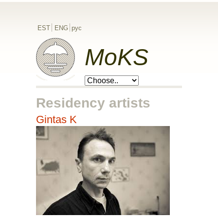
EST
ENG
рус
MoKS
Residency artists
Gintas K