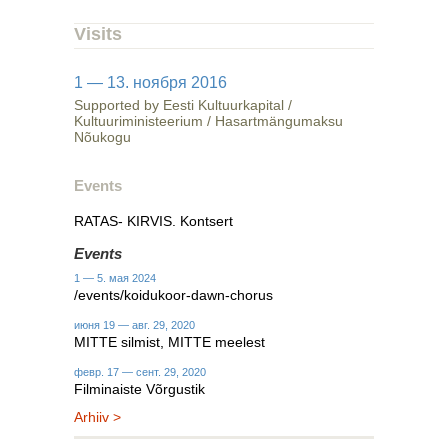
Visits
1 — 13. ноября 2016
Supported by Eesti Kultuurkapital /
Kultuuriministeerium / Hasartmängumaksu
Nõukogu
Events
RATAS- KIRVIS. Kontsert
Events
1 — 5. мая 2024
/events/koidukoor-dawn-chorus
июня 19 — авг. 29, 2020
MITTE silmist, MITTE meelest
февр. 17 — сент. 29, 2020
Filminaiste Võrgustik
Arhiiv >