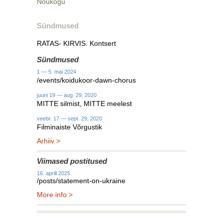
Nõukogu
Sündmused
RATAS- KIRVIS. Kontsert
Sündmused
1 — 5. mai 2024
/events/koidukoor-dawn-chorus
juuni 19 — aug. 29, 2020
MITTE silmist, MITTE meelest
veebr. 17 — sept. 29, 2020
Filminaiste Võrgustik
Arhiiv >
Viimased postitused
16. aprill 2025
/posts/statement-on-ukraine
More info >