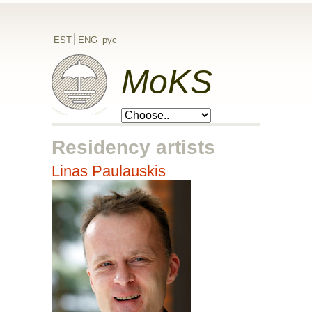
EST
ENG
рус
MoKS
Residency artists
Linas Paulauskis