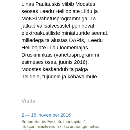
Linas Paulauskis viibib Moostes
seoses Leedu Heliloojate Liidu ja
MoKSi vahetusprogrammiga. Ta
jätkab välisalvestistel põhinevat
elektroakustiliste miniatuuride seeriat,
milledega ta alustas DARis, Leedu
Heliloojate Liidu loomemajas
Druskininkais (vahetusprogrammi
esimeses osas, juunis 2016).
Moostes keskendub ta paiga
helidele, tujudele ja kohavaimule.
Visits
2 — 15. november 2016
Supported by Eesti Kultuurkapital /
Kultuuriministeerium / Hasartmängumaksu