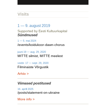
Visits
1 — 9. august 2019
Supported by Eesti Kultuurkapital
Sündmused
1 — 5. mai 2024
/events/koidukoor-dawn-chorus
juuni 19 — aug. 29, 2020
MITTE silmist, MITTE meelest
veebr. 17 — sept. 29, 2020
Filminaiste Võrgustik
Arhiiv >
Viimased postitused
16. aprill 2025
/posts/statement-on-ukraine
More info >