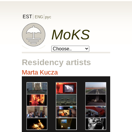
EST
ENG
рус
MoKS
Residency artists
Marta Kucza