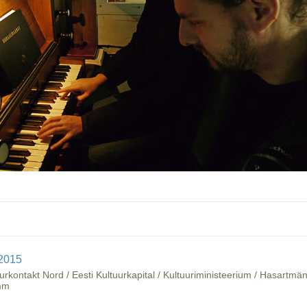
2015
rkontakt Nord / Eesti Kultuurkapital / Kultuuriministeerium / Hasart
mm