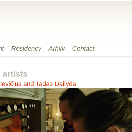
nt
Residency
Arhiiv
Contact
artists
levičius and Tadas Dailyda