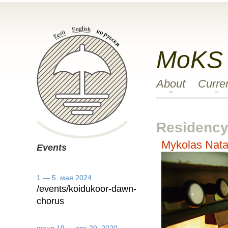
MoKS
About
Curre
Residency 
Mykolas Nata
Events
1 — 5. мая 2024
/events/koidukoor-dawn-
chorus