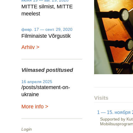
июня 19 — авг. 29, 2020
MITTE silmist, MITTE
meelest
февр. 17 — сент. 29, 2020
Filminaiste Võrgustik
Arhiiv >
Viimased postitused
16 апреля 2025
/posts/statement-on-
ukraine
Visits
More info >
1 — 15. ноября 
Supported by Kutu
Mobiilsusprogra
Login