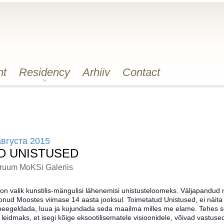
nt
Residency
Arhiiv
Contact
августа 2015
D UNISTUSED
iruum MoKSi Galeriis
n valik kunstilis-mängulisi lähenemisi unistusteloomeks. Väljapandud ma
nud Moostes viimase 14 aasta jooksul. Toimetatud Unistused, ei näita a
eegeldada, luua ja kujundada seda maailma milles me elame. Tehes seda 
leidmaks, et isegi kõige eksootilisematele visioonidele, võivad vast