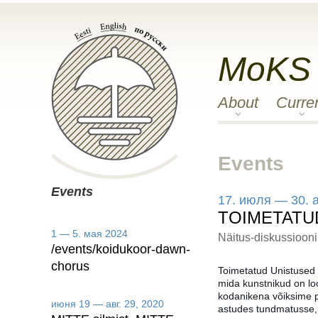
MoKS
About
Curre
Events
Events
17. июля — 30. 
TOIMETATU
1 — 5. мая 2024
Näitus-diskussioon
/events/koidukoor-dawn-
chorus
Toimetatud Unistused o
mida kunstnikud on loo
kodanikena võiksime p
июня 19 — авг. 29, 2020
astudes tundmatusse, 