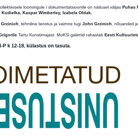
llektiivse
le loomingule / dokumentatsioonile on näitusel väljas
Puhas 
 Kudielka, Kaspar Wimberley, Izabela Oldak.
 Grzinich
, tehniline teostus ja vaimne tugi
John Grzinich
, nõuanded 
Grigorile
Tartu Kunstimajast. MoKSi galeriid rahastab
Eesti Kultuurim
-P k 12-18, külastus on tasuta.