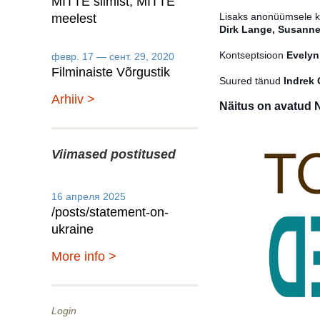
MITTE silmist, MITTE
Lisaks anonüümsele ko
meelest
Dirk Lange, Susanne
Kontseptsioon
Evelyn
февр. 17 — сент. 29, 2020
Filminaiste Võrgustik
Suured tänud
Indrek 
Arhiiv >
Näitus on avatud N
Viimased postitused
16 апреля 2025
/posts/statement-on-
ukraine
More info >
Login