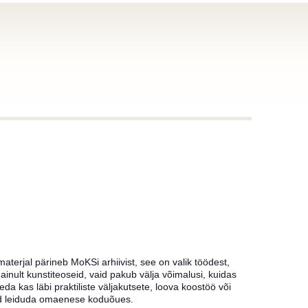
terjal pärineb MoKSi arhiivist, see on valik töödest,
inult kunstiteoseid, vaid pakub välja võimalusi, kuidas
kas läbi praktiliste väljakutsete, loova koostöö või
used leiduda omaenese koduõues.