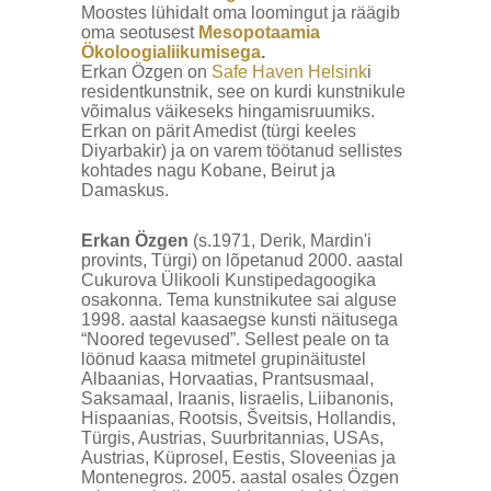
Moostes lühidalt oma loomingut ja räägib
oma seotusest
Mesopotaamia
Ökoloogialiikumisega
.
Erkan Özgen on
Safe Haven Helsink
i
residentkunstnik, see on kurdi kunstnikule
võimalus väikeseks hingamisruumiks.
Erkan on pärit Amedist (türgi keeles
Diyarbakir) ja on varem töötanud sellistes
kohtades nagu Kobane, Beirut ja
Damaskus.
Erkan Özgen
(s.1971, Derik, Mardin'i
provints, Türgi) on lõpetanud 2000. aastal
Cukurova Ülikooli Kunstipedagoogika
osakonna. Tema kunstnikutee sai alguse
1998. aastal kaasaegse kunsti näitusega
“Noored tegevused”. Sellest peale on ta
löönud kaasa mitmetel grupinäitustel
Albaanias, Horvaatias, Prantsusmaal,
Saksamaal, Iraanis, Iisraelis, Liibanonis,
Hispaanias, Rootsis, Šveitsis, Hollandis,
Türgis, Austrias, Suurbritannias, USAs,
Austrias, Küprosel, Eestis, Sloveenias ja
Montenegros. 2005. aastal osales Özgen