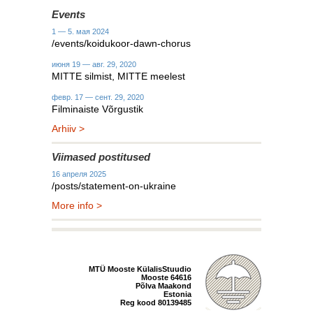
Events
1 — 5. мая 2024
/events/koidukoor-dawn-chorus
июня 19 — авг. 29, 2020
MITTE silmist, MITTE meelest
февр. 17 — сент. 29, 2020
Filminaiste Võrgustik
Arhiiv >
Viimased postitused
16 апреля 2025
/posts/statement-on-ukraine
More info >
MTÜ Mooste KülalisStuudio
Mooste 64616
Põlva Maakond
Estonia
Reg kood 80139485