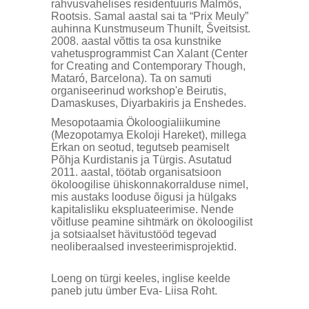
rahvusvahelises residentuuris Malmös,
Rootsis. Samal aastal sai ta “Prix Meuly”
auhinna Kunstmuseum Thunilt, Šveitsist.
2008. aastal võttis ta osa kunstnike
vahetusprogrammist Can Xalant (Center
for Creating and Contemporary Though,
Mataró, Barcelona). Ta on samuti
organiseerinud workshop'e Beirutis,
Damaskuses, Diyarbakiris ja Enshedes.
Mesopotaamia Ökoloogialiikumine
(Mezopotamya Ekoloji Hareket), millega
Erkan on seotud, tegutseb peamiselt
Põhja Kurdistanis ja Türgis. Asutatud
2011. aastal, töötab organisatsioon
ökoloogilise ühiskonnakorralduse nimel,
mis austaks looduse õigusi ja hülgaks
kapitalisliku ekspluateerimise. Nende
võitluse peamine sihtmärk on ökoloogilist
ja sotsiaalset hävitustööd tegevad
neoliberaalsed investeerimisprojektid.
Loeng on türgi keeles, inglise keelde
paneb jutu ümber Eva- Liisa Roht.