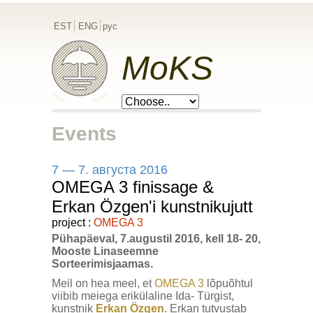
EST
ENG
рус
MoKS
Events
7 — 7. августа 2016
OMEGA 3 finissage &
Erkan Özgen'i kunstnikujutt
project :
OMEGA 3
Pühapäeval, 7.augustil 2016, kell 18- 20,
Mooste Linaseemne
Sorteerimisjaamas.
Meil on hea meel, et
OMEGA 3
lõpuõhtul
viibib meiega erikülaline Ida- Türgist,
kunstnik
Erkan Özgen
. Erkan tutvustab