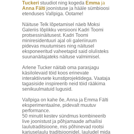
Tuckeri
stuudiot ning kogeda
Emma
ja
Anna Fälti
joonistuse ja hääle sümbioosi
etenduses Vallpiga. Ootame!
Näituse Telk lõpetamisel näeb Moksi
Galeriis lõplikku versiooni Kadri Toomi
protsessinäitusest. Kadri Toomi
miniresidentuuri ajal oli galeriiruum
pidevas muutumises ning näitusel
eksponeeritud vaheetapid said olulisteks
suunanäitajateks näituse valmimisel.
Arlene Tucker näitab oma parasjagu
käsilolevaid töid koos erinevate
interaktiivsete kunstiprojektidega. Vaataja
tagasiside inspireerib neid töid rääkima
senikuulmatuid lugusid.
Vallpiga on kahe õe, Anna ja Emma Fälti
eksperimentaalne, pidevalt muutuv
performance.
50 minutit kestev sündmus kombineerib
live joonistust ja põhjamaade arhailisi
laulutraditsioone, mis põhinevad rootsi
karjuselaulu traditsioonidel, lauludel mida