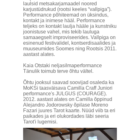
laulsid metsakarjamaadel noored
karjustüdrukud (rootsi keeles “vallpiga”).
Performance põhiteemad on üksindus,
kontakt ja inimese hääl. Performance
teljeks on kontakt laulja hääle ja kunstniku
joonistuse vahel, mis tekib lauluga
samaaegselt improviseerides. Vallpiga on
esinenud festivalidel, kontserdisaalides ja
muuseumides Soomes ning Rootsis 2011.
aastast alates.
Kaia Otstaki neljasilmaperformance
Tänulik toimub terve õhtu vältel.
Õhtu jooksul saavad soovijad osaleda ka
MoKSi taasväisava Camilla Craff Juniori
performance's JULGUS (COURAGE).
2012. aastast alates on Camilla õppinud
Alejandro Jodorowsky õpilase Moreno
Fazari juures Tarot kaarte. Nüüd viib ta eri
paikades ja eri olukordades läbi seeria
Tarot'i lugemisi.