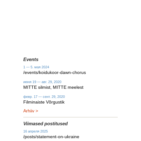
Events
1 — 5. мая 2024
/events/koidukoor-dawn-chorus
июня 19 — авг. 29, 2020
MITTE silmist, MITTE meelest
февр. 17 — сент. 29, 2020
Filminaiste Võrgustik
Arhiiv >
Viimased postitused
16 апреля 2025
/posts/statement-on-ukraine