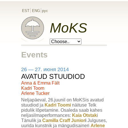
EST
ENG
рус
MoKS
Events
26 — 27. июня 2014
AVATUD STUUDIOD
Anna & Emma Fält
Kadri Toom
Arlene Tucker
Neljapäeval, 26.juunil on MoKSis avatud
stuudiod ja
Kadri Toomi
näituse Telk
pidulik lõpetamine. Osaleda saab kahes
neljasilmaperformances:
Kaia Otstak
i
Tänulik ja
Camilla Craff Junior
i
Julguses,
uurida kunstnik ja mängudisaineri
Arlene