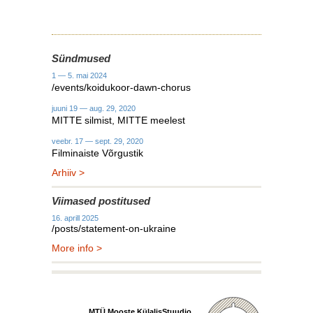
Sündmused
1 — 5. mai 2024
/events/koidukoor-dawn-chorus
juuni 19 — aug. 29, 2020
MITTE silmist, MITTE meelest
veebr. 17 — sept. 29, 2020
Filminaiste Võrgustik
Arhiiv >
Viimased postitused
16. aprill 2025
/posts/statement-on-ukraine
More info >
MTÜ Mooste KülalisStuudio