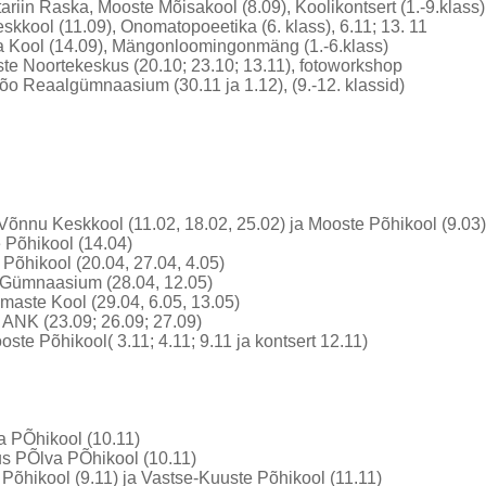
tariin Raska, Mooste Mõisakool (8.09), Koolikontsert (1.-9.klass)
skkool (11.09), Onomatopoeetika (6. klass), 6.11; 13. 11
ja Kool (14.09), Mängonloomingonmäng (1.-6.klass)
te Noortekeskus (20.10; 23.10; 13.11), fotoworkshop
õo Reaalgümnaasium (30.11 ja 1.12), (9.-12. klassid)
Võnnu Keskkool (11.02, 18.02, 25.02) ja Mooste Põhikool (9.03)
 Põhikool (14.04)
 Põhikool (20.04, 27.04, 4.05)
 Gümnaasium (28.04, 12.05)
aste Kool (29.04, 6.05, 13.05)
 ANK (23.09; 26.09; 27.09)
ste Põhikool( 3.11; 4.11; 9.11 ja kontsert 12.11)
a PÕhikool (10.11)
us PÕlva PÕhikool (10.11)
Põhikool (9.11) ja Vastse-Kuuste Põhikool (11.11)