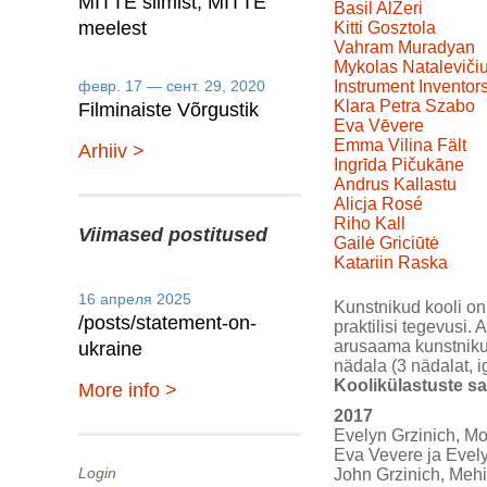
MITTE silmist, MITTE
Basil AlZeri
meelest
Kitti Gosztola
Vahram Muradyan
Mykolas Nataleviči
февр. 17 — сент. 29, 2020
Instrument Inventors 
Klara Petra Szabo
Filminaiste Võrgustik
Eva Vēvere
Emma Vilina Fält
Arhiiv >
Ingrīda Pičukāne
Andrus Kallastu
Alicja Rosé
Riho Kall
Viimased postitused
Gailė Griciūtė
Katariin Raska
16 апреля 2025
Kunstnikud kooli on
/posts/statement-on-
praktilisi tegevusi
arusaama kunstnikut
ukraine
nädala (3 nädalat, 
Koolikülastuste sa
More info >
2017
Evelyn Grzinich, Moo
Eva Vevere ja Evelyn
Login
John Grzinich, Mehi