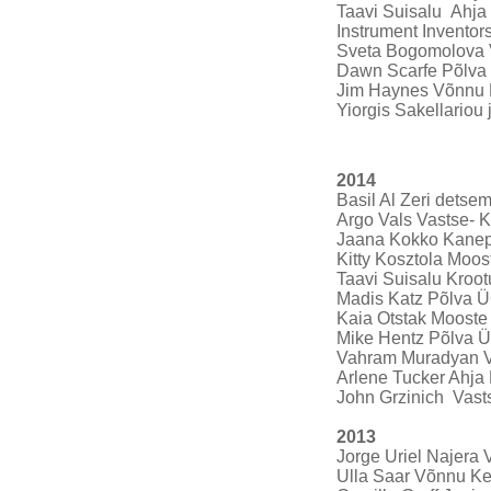
Taavi Suisalu Ahja 
Instrument Inventor
Sveta Bogomolova V
Dawn Scarfe Põlva 
Jim Haynes Võnnu K
Yiorgis Sakellario
2014
Basil Al Zeri detse
Argo Vals Vastse- 
Jaana Kokko Kanepi
Kitty Kosztola Moos
Taavi Suisalu Kroo
Madis Katz Põlva Ü
Kaia Otstak Mooste 
Mike Hentz Põlva ÜG
Vahram Muradyan Vas
Arlene Tucker Ahja 
John Grzinich Vasts
2013
Jorge Uriel Najera 
Ulla Saar Võnnu Kesk