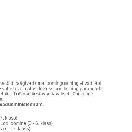
a töid, räägivad oma loomingust ning viivad läbi
ele vahetu võimalus diskussiooniks ning parandada
elule. Töötoad kestavad tavaliselt läbi kolme
t.
 Teadusministeerium.
7. klass)
Loo loomine (3.- 6. klass)
 (1.- 7. klass)