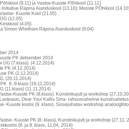
Põhikool (9.11) ja Vastse-Kuuste Põhikool (11.11)
s Initiative Räpina Aianduskool (13.10); Mooste PÕhikool (14.1
astse- Kuuste Kool (21.05)
ÜG (12.05)
eskkool (4.05)
u ja Simon Whetham Räpina Aianduskool (9.04)
mber 2014
Kuuste PK detsember 2014
 ÜG (7.klass) (4.12.2014)
te PK (4.12.2014)
tuse PK (2.12.2014)
G, (20.11.2014)
PK 8.-9.klass (19.11.2014)
 (11.klass) (11.11.2014)
tse-Kuuste PK (8.klass). Kunstnikujutt ja workshop (27.10.2014)
Lasteaias, Dear You! Kallis Sina- rahvusvaheline kunstivahetus
e- Kuuste koolis (9. klass). Sissejuhatav workshop analoogfoto
Vastse- Kuuste PK (8. klass). Kunstnikujutt ja workshop (27.11. 
koolis (8. ja 9. klass, 11.04, 2014)