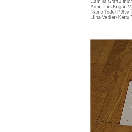
Camilla Graff Junio
Anne- Liis Kogan Va
Ramo Teder Põlva 
Liina Vedler- Kertu