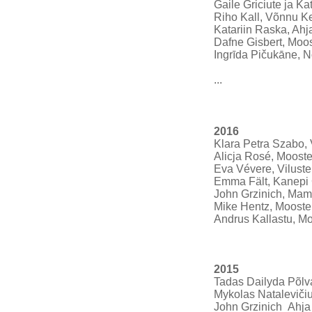
Gaile Griciute ja Ka
Riho Kall, Võnnu Ke
Katariin Raska, Ah
Dafne Gisbert, Moos
Ingrīda Pičukāne, N
...
2016
Klara Petra Szabo, 
Alicja Rosé, Mooste
Eva Vévere, Viluste
Emma Fält, Kanepi
John Grzinich, Mamm
Mike Hentz, Mooste
Andrus Kallastu, Moo
2015
Tadas Dailyda Põlv
Mykolas Nataleviči
John Grzinich Ahja 