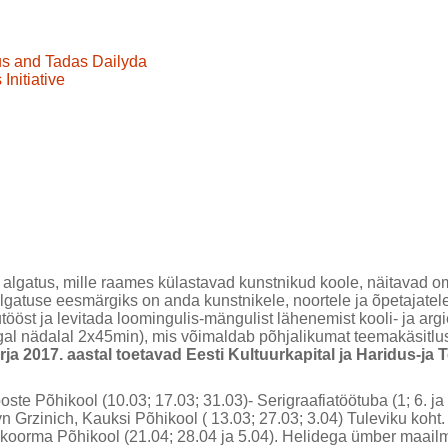
us and Tadas Dailyda
Initiative
 algatus, mille raames külastavad kunstnikud koole, näitavad om
. Algatuse eesmärgiks on anda kunstnikele, noortele ja õpetajat
ööst ja levitada loomingulis-mängulist lähenemist kooli- ja argi
igal nädalal 2x45min), mis võimaldab põhjalikumat teemakäsitlus
rja 2017. aastal toetavad Eesti Kultuurkapital ja Haridus-ja
ste Põhikool (10.03; 17.03; 31.03)- Serigraafiatöötuba (1; 6. ja 
 Grzinich, Kauksi Põhikool ( 13.03; 27.03; 3.04) Tuleviku koht. 
koorma Põhikool (21.04; 28.04 ja 5.04). Helidega ümber maailma