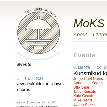
MoKS
About
Curre
Events
Events
9. марта — 14. 
Kunstnikud ko
1 — 5. мая 2024
Jorge Uriel Najera
Anne- Liis Kogan
/events/koidukoor-dawn-
Ulla Saar
chorus
Taavi Suisalu
Kaia Otstak
Mike Hentz
июня 19 — авг. 29, 2020
Jaana Kokko